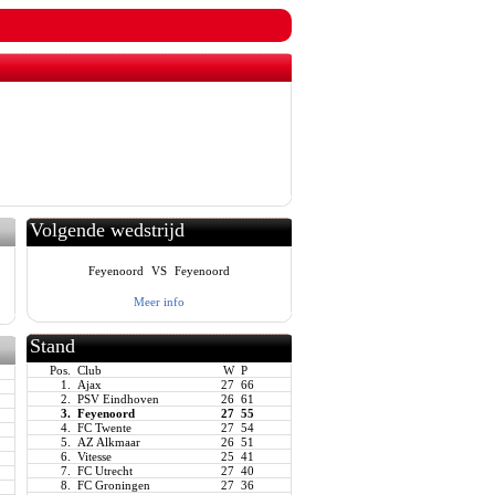
Volgende wedstrijd
Feyenoord
VS
Feyenoord
Meer info
Stand
Pos.
Club
W
P
1.
Ajax
27
66
2.
PSV Eindhoven
26
61
3.
Feyenoord
27
55
4.
FC Twente
27
54
5.
AZ Alkmaar
26
51
6.
Vitesse
25
41
7.
FC Utrecht
27
40
8.
FC Groningen
27
36