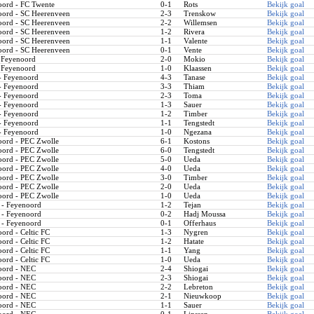
ord - FC Twente
0-1
Rots
Bekijk goal
ord - SC Heerenveen
2-3
Trenskow
Bekijk goal
ord - SC Heerenveen
2-2
Willemsen
Bekijk goal
ord - SC Heerenveen
1-2
Rivera
Bekijk goal
ord - SC Heerenveen
1-1
Valente
Bekijk goal
ord - SC Heerenveen
0-1
Vente
Bekijk goal
 Feyenoord
2-0
Mokio
Bekijk goal
 Feyenoord
1-0
Klaassen
Bekijk goal
 Feyenoord
4-3
Tanase
Bekijk goal
 Feyenoord
3-3
Thiam
Bekijk goal
 Feyenoord
2-3
Toma
Bekijk goal
 Feyenoord
1-3
Sauer
Bekijk goal
 Feyenoord
1-2
Timber
Bekijk goal
 Feyenoord
1-1
Tengstedt
Bekijk goal
 Feyenoord
1-0
Ngezana
Bekijk goal
ord - PEC Zwolle
6-1
Kostons
Bekijk goal
ord - PEC Zwolle
6-0
Tengstedt
Bekijk goal
ord - PEC Zwolle
5-0
Ueda
Bekijk goal
ord - PEC Zwolle
4-0
Ueda
Bekijk goal
ord - PEC Zwolle
3-0
Timber
Bekijk goal
ord - PEC Zwolle
2-0
Ueda
Bekijk goal
ord - PEC Zwolle
1-0
Ueda
Bekijk goal
 - Feyenoord
1-2
Tejan
Bekijk goal
 - Feyenoord
0-2
Hadj Moussa
Bekijk goal
 - Feyenoord
0-1
Offerhaus
Bekijk goal
rd - Celtic FC
1-3
Nygren
Bekijk goal
rd - Celtic FC
1-2
Hatate
Bekijk goal
rd - Celtic FC
1-1
Yang
Bekijk goal
rd - Celtic FC
1-0
Ueda
Bekijk goal
ord - NEC
2-4
Shiogai
Bekijk goal
ord - NEC
2-3
Shiogai
Bekijk goal
ord - NEC
2-2
Lebreton
Bekijk goal
ord - NEC
2-1
Nieuwkoop
Bekijk goal
ord - NEC
1-1
Sauer
Bekijk goal