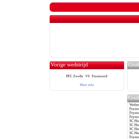
Vorige wedstrijd
Goal
PEC Zwolle
VS
Feyenoord
Meer info
Goal
Wedstr
Feyenoo
Feyenoo
Feyenoo
SC Hee
SC Hee
SC Hee
SC Hee
Feyeno