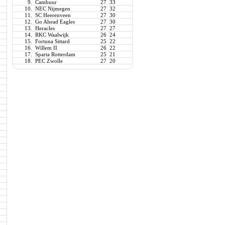
9.
Cambuur
27
33
10.
NEC Nijmegen
27
32
11.
SC Heerenveen
27
30
12.
Go Ahead Eagles
27
30
13.
Heracles
27
27
14.
RKC Waalwijk
26
24
15.
Fortuna Sittard
25
22
16.
Willem II
26
22
17.
Sparta Rotterdam
25
21
18.
PEC Zwolle
27
20