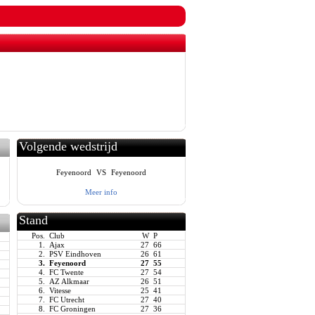
Volgende wedstrijd
Feyenoord
VS
Feyenoord
Meer info
Stand
Pos.
Club
W
P
1.
Ajax
27
66
2.
PSV Eindhoven
26
61
3.
Feyenoord
27
55
4.
FC Twente
27
54
5.
AZ Alkmaar
26
51
6.
Vitesse
25
41
7.
FC Utrecht
27
40
8.
FC Groningen
27
36