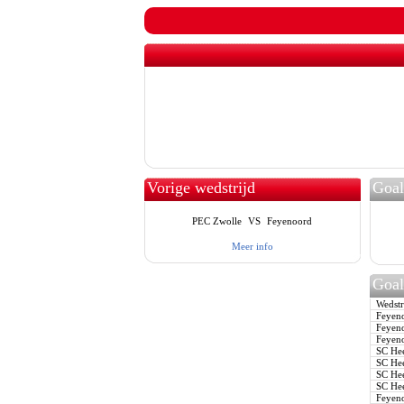
Vorige wedstrijd
Goal
PEC Zwolle
VS
Feyenoord
Meer info
Goal
Wedstr
Feyenoo
Feyenoo
Feyenoo
SC Hee
SC Hee
SC Hee
SC Hee
Feyeno