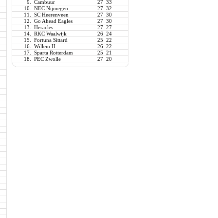
9.
Cambuur
27
33
10.
NEC Nijmegen
27
32
11.
SC Heerenveen
27
30
12.
Go Ahead Eagles
27
30
13.
Heracles
27
27
14.
RKC Waalwijk
26
24
15.
Fortuna Sittard
25
22
16.
Willem II
26
22
17.
Sparta Rotterdam
25
21
18.
PEC Zwolle
27
20