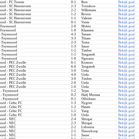
ord - FC Twente
0-1
Rots
Bekijk goal
ord - SC Heerenveen
2-3
Trenskow
Bekijk goal
ord - SC Heerenveen
2-2
Willemsen
Bekijk goal
ord - SC Heerenveen
1-2
Rivera
Bekijk goal
ord - SC Heerenveen
1-1
Valente
Bekijk goal
ord - SC Heerenveen
0-1
Vente
Bekijk goal
 Feyenoord
2-0
Mokio
Bekijk goal
 Feyenoord
1-0
Klaassen
Bekijk goal
 Feyenoord
4-3
Tanase
Bekijk goal
 Feyenoord
3-3
Thiam
Bekijk goal
 Feyenoord
2-3
Toma
Bekijk goal
 Feyenoord
1-3
Sauer
Bekijk goal
 Feyenoord
1-2
Timber
Bekijk goal
 Feyenoord
1-1
Tengstedt
Bekijk goal
 Feyenoord
1-0
Ngezana
Bekijk goal
ord - PEC Zwolle
6-1
Kostons
Bekijk goal
ord - PEC Zwolle
6-0
Tengstedt
Bekijk goal
ord - PEC Zwolle
5-0
Ueda
Bekijk goal
ord - PEC Zwolle
4-0
Ueda
Bekijk goal
ord - PEC Zwolle
3-0
Timber
Bekijk goal
ord - PEC Zwolle
2-0
Ueda
Bekijk goal
ord - PEC Zwolle
1-0
Ueda
Bekijk goal
 - Feyenoord
1-2
Tejan
Bekijk goal
 - Feyenoord
0-2
Hadj Moussa
Bekijk goal
 - Feyenoord
0-1
Offerhaus
Bekijk goal
rd - Celtic FC
1-3
Nygren
Bekijk goal
rd - Celtic FC
1-2
Hatate
Bekijk goal
rd - Celtic FC
1-1
Yang
Bekijk goal
rd - Celtic FC
1-0
Ueda
Bekijk goal
ord - NEC
2-4
Shiogai
Bekijk goal
ord - NEC
2-3
Shiogai
Bekijk goal
ord - NEC
2-2
Lebreton
Bekijk goal
ord - NEC
2-1
Nieuwkoop
Bekijk goal
ord - NEC
1-1
Sauer
Bekijk goal