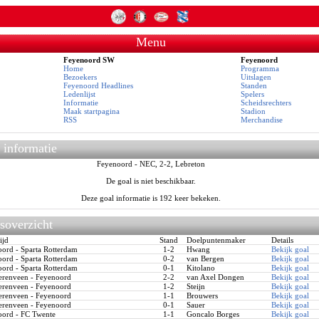
Menu
Feyenoord SW
Feyenoord
Home
Programma
Bezoekers
Uitslagen
Feyenoord Headlines
Standen
Ledenlijst
Spelers
Informatie
Scheidsrechters
Maak startpagina
Stadion
RSS
Merchandise
 informatie
Feyenoord - NEC, 2-2, Lebreton
De goal is niet beschikbaar.
Deze goal informatie is 192 keer bekeken.
soverzicht
ijd
Stand
Doelpuntenmaker
Details
rd - Sparta Rotterdam
1-2
Hwang
Bekijk goal
rd - Sparta Rotterdam
0-2
van Bergen
Bekijk goal
rd - Sparta Rotterdam
0-1
Kitolano
Bekijk goal
renveen - Feyenoord
2-2
van Axel Dongen
Bekijk goal
renveen - Feyenoord
1-2
Steijn
Bekijk goal
renveen - Feyenoord
1-1
Brouwers
Bekijk goal
renveen - Feyenoord
0-1
Sauer
Bekijk goal
ord - FC Twente
1-1
Goncalo Borges
Bekijk goal