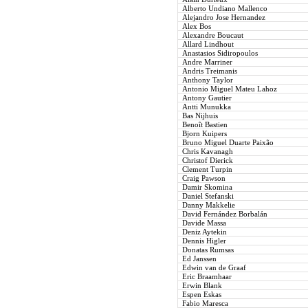
Alberto Undiano Mallenco
Alejandro Jose Hernandez
Alex Bos
Alexandre Boucaut
Allard Lindhout
Anastasios Sidiropoulos
Andre Marriner
Andris Treimanis
Anthony Taylor
Antonio Miguel Mateu Lahoz
Antony Gautier
Antti Munukka
Bas Nijhuis
Benoît Bastien
Bjorn Kuipers
Bruno Miguel Duarte Paixão
Chris Kavanagh
Christof Dierick
Clement Turpin
Craig Pawson
Damir Skomina
Daniel Stefanski
Danny Makkelie
David Fernández Borbalán
Davide Massa
Deniz Aytekin
Dennis Higler
Donatas Rumsas
Ed Janssen
Edwin van de Graaf
Eric Braamhaar
Erwin Blank
Espen Eskas
Fabio Maresca