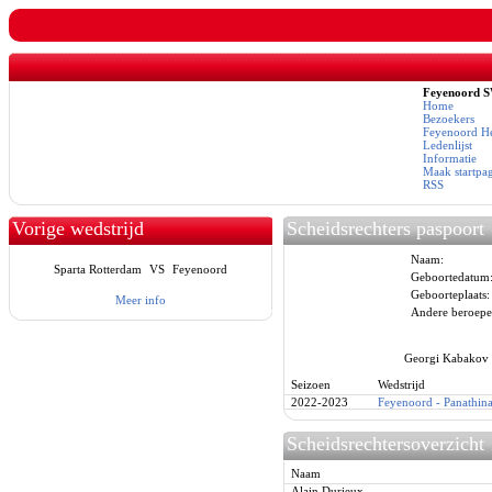
Feyenoord 
Home
Bezoekers
Feyenoord He
Ledenlijst
Informatie
Maak startpa
RSS
Vorige wedstrijd
Scheidsrechters paspoort
Naam:
Sparta Rotterdam
VS
Feyenoord
Geboortedatum
Geboorteplaats:
Meer info
Andere beroepe
Georgi Kabakov h
Seizoen
Wedstrijd
2022-2023
Feyenoord - Panathin
Scheidsrechtersoverzicht
Naam
Alain Durieux