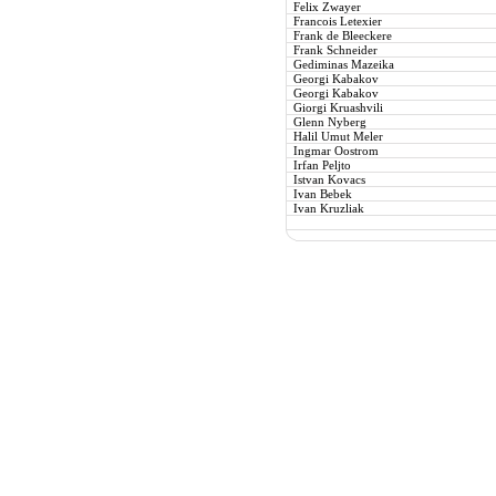
Felix Zwayer
Francois Letexier
Frank de Bleeckere
Frank Schneider
Gediminas Mazeika
Georgi Kabakov
Georgi Kabakov
Giorgi Kruashvili
Glenn Nyberg
Halil Umut Meler
Ingmar Oostrom
Irfan Peljto
Istvan Kovacs
Ivan Bebek
Ivan Kruzliak