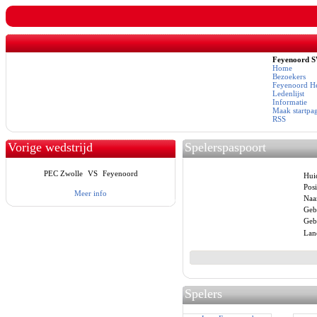
Feyenoord 
Home
Bezoekers
Feyenoord He
Ledenlijst
Informatie
Maak startpa
RSS
Vorige wedstrijd
Spelerspaspoort
PEC Zwolle
VS
Feyenoord
Huid
Posi
Meer info
Naa
Geb
Gebo
Lan
Spelers