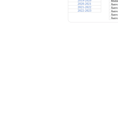
2019-2020
Midde
2020-2021
Aanva
2021-2022
Aanva
2022-2023
Aanva
Aanva
Aanva