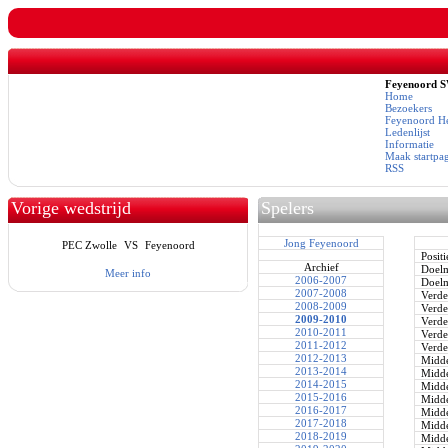
Feyenoord 
Home
Bezoekers
Feyenoord He
Ledenlijst
Informatie
Maak startpa
RSS
Vorige wedstrijd
Spelers
Jong Feyenoord
PEC Zwolle
VS
Feyenoord
Positi
Archief
Doel
Meer info
2006-2007
Doel
2007-2008
Verde
2008-2009
Verde
2009-2010
Verde
2010-2011
Verde
2011-2012
Verde
2012-2013
Midde
2013-2014
Midde
2014-2015
Midde
2015-2016
Midde
2016-2017
Midde
2017-2018
Midde
2018-2019
Midde