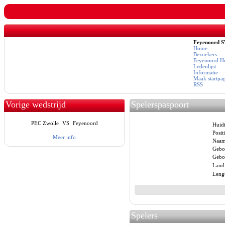
Feyenoord 
Home
Bezoekers
Feyenoord He
Ledenlijst
Informatie
Maak startpa
RSS
Vorige wedstrijd
Spelerspaspoort
PEC Zwolle
VS
Feyenoord
Huidi
Positi
Meer info
Naam
Gebo
Geboo
Land
Lengt
Spelers